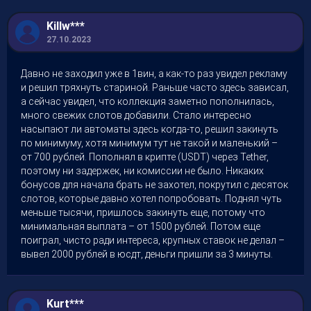
Killw***
27.10.2023
Давно не заходил уже в 1вин, а как-то раз увидел рекламу
и решил тряхнуть стариной. Раньше часто здесь зависал,
а сейчас увидел, что коллекция заметно пополнилась,
много свежих слотов добавили. Стало интересно
насыпают ли автоматы здесь когда-то, решил закинуть
по минимуму, хотя минимум тут не такой и маленький –
от 700 рублей. Пополнял в крипте (USDT) через Tether,
поэтому ни задержек, ни комиссии не было. Никаких
бонусов для начала брать не захотел, покрутил с десяток
слотов, которые давно хотел попробовать. Поднял чуть
меньше тысячи, пришлось закинуть еще, потому что
минимальная выплата – от 1500 рублей. Потом еще
поиграл, чисто ради интереса, крупных ставок не делал –
вывел 2000 рублей в юсдт, деньги пришли за 3 минуты.
Kurt***