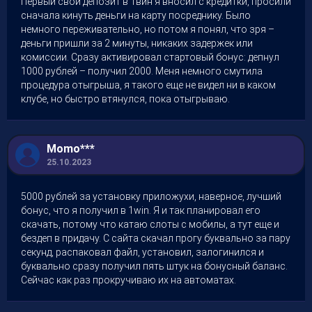
Первый свой депозит в 1вин я вносил с кредитки, просили
сначала кинуть деньги на карту посреднику. Было
немного переживательно, но потом я понял, что зря –
деньги пришли за 2 минуты, никаких задержек или
комиссии. Сразу активировал стартовый бонус: депнул
1000 рублей – получил 2000. Меня немного смутила
процедура отыгрыша, я такого еще не видел ни в каком
клубе, но быстро втянулся, пока отыгрываю.
Momo***
25.10.2023
5000 рублей за установку приложухи, наверное, лучший
бонус, что я получил в 1win. Я и так планировал его
скачать, потому что катаю слоты с мобилы, а тут еще и
бездеп в придачу. С сайта скачал прогу буквально за пару
секунд, распаковал файл, установил, залогинился и
буквально сразу получил пять штук на бонусный баланс.
Сейчас как раз прокручиваю их на автоматах.