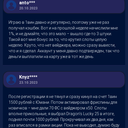
anto***
20.10.2023
Играю в 1вин давно и регулярно, поэтому уже не раз
получал кэшбек. Вот и на прошлой неделе начислили мне
1%, и не думайте, что это мало – вышло где-то 3 штуки.
Такой вот мне бонус за то, что крутил слоты целую
неделю. Круто, что нет вейджера, можно сразу вывести,
что и я сделал. Аккаунт у меня давно подтвержден, так что
деньги выплатили на карту уже в тот же день.
Knyz****
23.10.2023
После регистрации я не тянул и сразу кинул на счет 1вин
1500 рублей с Юмани. Потом активировал фриспины для
новичков – мне дали 70 ФС с вейджером х50. Слоты
вполне прикольные, я выбрал Dragon’s Lucky 25 в итоге,
поднял почти 1000 рублей. Прокручивал их два дня, как
раз вписался в рамки акции. Пока не выводил, думаю буду