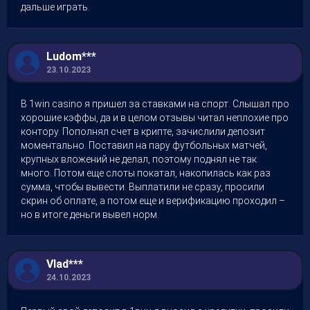
дальше играть.
Ludom***
23.10.2023
В 1win casino я пришел за ставками на спорт. Слышал про
хорошие кэффы, да и в целом отзывы читал неплохие про
контору. Пополнял счет в крипте, зачислили депозит
моментально. Поставил на пару футбольных матчей,
крупных вложений не делал, поэтому поднял не так
много. Потом еще слоты покатал, накопилась как раз
сумма, чтобы вывести. Выплатили не сразу, просили
скрин об оплате, а потом еще и верификацию проходил –
но в итоге деньги вывел норм.
Vlad***
24.10.2023